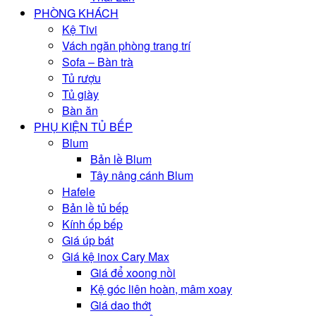
PHÒNG KHÁCH
Kệ Tivi
Vách ngăn phòng trang trí
Sofa – Bàn trà
Tủ rượu
Tủ giày
Bàn ăn
PHỤ KIỆN TỦ BẾP
Blum
Bản lề Blum
Tây nâng cánh Blum
Hafele
Bản lề tủ bếp
Kính ốp bếp
Giá úp bát
Giá kệ inox Cary Max
Giá để xoong nồi
Kệ góc liên hoàn, mâm xoay
Giá dao thớt