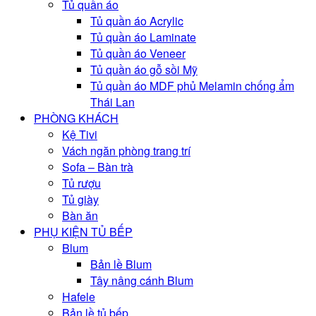
Tủ quần áo
Tủ quần áo Acrylic
Tủ quần áo Laminate
Tủ quần áo Veneer
Tủ quần áo gỗ sồi Mỹ
Tủ quần áo MDF phủ Melamin chống ẩm
Thái Lan
PHÒNG KHÁCH
Kệ Tivi
Vách ngăn phòng trang trí
Sofa – Bàn trà
Tủ rượu
Tủ giày
Bàn ăn
PHỤ KIỆN TỦ BẾP
Blum
Bản lề Blum
Tây nâng cánh Blum
Hafele
Bản lề tủ bếp