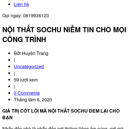
Liên hệ
Gọi ngay: 0819936123
NỘI THẤT SOCHU NIỀM TIN CHO MỌI
CÔNG TRÌNH
Bởi Huyền Trang
|
Uncategorized
|
59 lượt xem
|
0 Comments
Tháng tám 6, 2020
GIÁ TRỊ CỐT LÕI MÀ NỘI THẤT SOCHU ĐEM LẠI CHO
BẠN
Nhắc đến nhà là nhắc đến nơi thiêng liêng ấm cúng, nơi mà