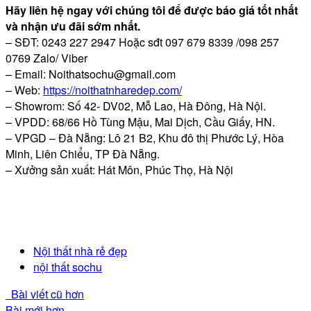
Hãy liên hệ ngay với chúng tôi để được báo giá tốt nhất
và nhận ưu đãi sớm nhất.
– SĐT: 0243 227 2947 Hoặc sđt 097 679 8339 /098 257
0769 Zalo/ Viber
– Email:
Noithatsochu@gmail.com
– Web:
https://noithatnharedep.com/
– Showrom: Số 42- DV02, Mỗ Lao, Hà Đông, Hà Nội.
– VPDD: 68/66 Hồ Tùng Mậu, Mai Dịch, Cầu Giấy, HN.
– VPGD – Đà Nẵng: Lô 21 B2, Khu đô thị Phước Lý, Hòa
Minh, Liên Chiểu, TP Đà Nẵng.
– Xưởng sản xuất: Hát Môn, Phúc Thọ, Hà Nội
Nội thất nhà rẻ đẹp
nội thất sochu
Bài viết cũ hơn
Bài mới hơn