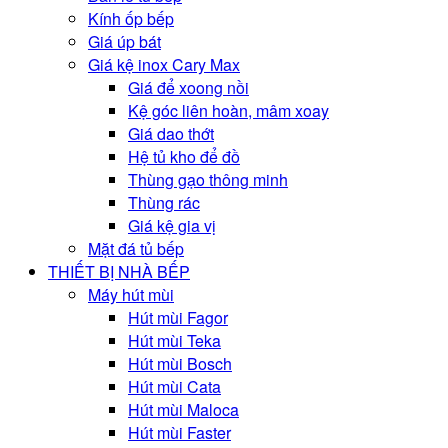
Kính ốp bếp
Giá úp bát
Giá kệ inox Cary Max
Giá để xoong nồi
Kệ góc liên hoàn, mâm xoay
Giá dao thớt
Hệ tủ kho để đồ
Thùng gạo thông minh
Thùng rác
Giá kệ gia vị
Mặt đá tủ bếp
THIẾT BỊ NHÀ BẾP
Máy hút mùi
Hút mùi Fagor
Hút mùi Teka
Hút mùi Bosch
Hút mùi Cata
Hút mùi Maloca
Hút mùi Faster