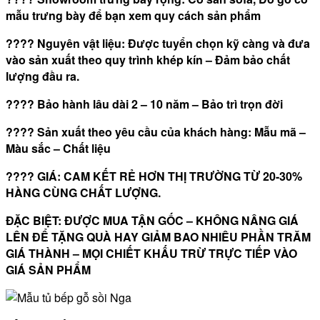
mẫu trưng bày để bạn xem quy cách sản phẩm
????
Nguyên vật liệu: Được tuyển chọn kỹ càng và đưa
vào sản xuất theo quy trình khép kín – Đảm bảo chất
lượng đầu ra.
????
Bảo hành lâu dài 2 – 10 năm – Bảo trì trọn đời
????
Sản xuất theo yêu cầu của khách hàng: Mẫu mã –
Màu sắc – Chất liệu
????
GIÁ:
CAM KẾT RẺ HƠN THỊ TRƯỜNG TỪ
20-30%
HÀNG CÙNG CHẤT LƯỢNG.
ĐẶC BIỆT:
ĐƯỢC MUA TẬN GỐC – KHÔNG NÂNG GIÁ
LÊN ĐỂ TẶNG QUÀ HAY GIẢM BAO NHIÊU PHẦN TRĂM
GIÁ THÀNH – MỌI CHIẾT KHẤU TRỪ TRỰC TIẾP VÀO
GIÁ SẢN PHẨM