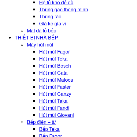
Hệ tủ kho để đồ
Thùng gạo thông minh
Thùng rác
Giá kệ gia vị
Mặt đá tủ bếp
THIẾT BỊ NHÀ BẾP
Máy hút mùi
Hút mùi Fagor
Hút mùi Teka
Hút mùi Bosch
Hút mùi Cata
Hút mùi Maloca
Hút mùi Faster
Hút mùi Canzy
Hút mùi Taka
Hút mùi Fandi
Hút mùi Giovani
Bếp điện – từ
Bếp Teka
Bếp Fagor