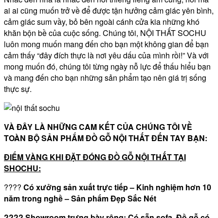
ai ai cũng muốn trở về để được tận hưởng cảm giác yên bình,
cảm giác sum vầy, bỏ bên ngoài cánh cửa kia những khó
khăn bộn bề của cuộc sống. Chúng tôi, NỘI THẤT SOCHU
luôn mong muốn mang đến cho bạn một không gian để bạn
cảm thấy “đây đích thực là nơi yêu dấu của mình rồi!” Và với
mong muốn đó, chúng tôi từng ngày nỗ lực để thấu hiểu bạn
và mang đến cho bạn những sản phẩm tạo nên giá trị sống
thực sự.
VÀ ĐÂY LÀ NHỮNG CAM KẾT CỦA CHÚNG TÔI VỀ
TOÀN BỘ SẢN PHẨM ĐỒ GỖ NỘI THẤT ĐẾN TAY BẠN:
ĐIỂM VÀNG KHI ĐẶT ĐÓNG ĐỒ GỖ NỘI THẤT TẠI
SHOCHU:
????
Có xưởng sản xuất trực tiếp – Kinh nghiệm hơn 10
năm trong nghề – Sản phẩm Đẹp Sắc Nét
????
Showroom trưng bày rộng: Có sẵn sofa, Đồ gỗ có