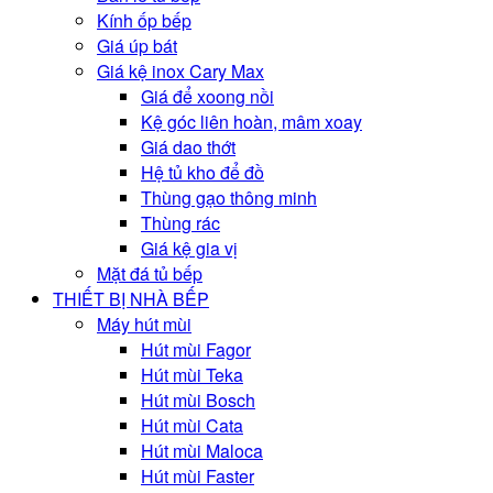
Kính ốp bếp
Giá úp bát
Giá kệ inox Cary Max
Giá để xoong nồi
Kệ góc liên hoàn, mâm xoay
Giá dao thớt
Hệ tủ kho để đồ
Thùng gạo thông minh
Thùng rác
Giá kệ gia vị
Mặt đá tủ bếp
THIẾT BỊ NHÀ BẾP
Máy hút mùi
Hút mùi Fagor
Hút mùi Teka
Hút mùi Bosch
Hút mùi Cata
Hút mùi Maloca
Hút mùi Faster