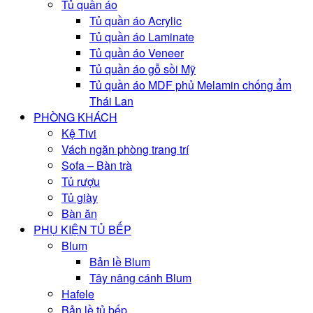
Tủ quần áo
Tủ quần áo Acrylic
Tủ quần áo Laminate
Tủ quần áo Veneer
Tủ quần áo gỗ sồi Mỹ
Tủ quần áo MDF phủ Melamin chống ẩm
Thái Lan
PHÒNG KHÁCH
Kệ Tivi
Vách ngăn phòng trang trí
Sofa – Bàn trà
Tủ rượu
Tủ giày
Bàn ăn
PHỤ KIỆN TỦ BẾP
Blum
Bản lề Blum
Tây nâng cánh Blum
Hafele
Bản lề tủ bếp