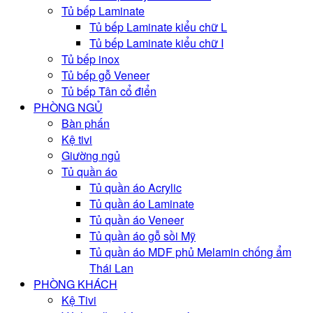
Tủ bếp Laminate
Tủ bếp Laminate kiểu chữ L
Tủ bếp Laminate kiểu chữ I
Tủ bếp inox
Tủ bếp gỗ Veneer
Tủ bếp Tân cổ điển
PHÒNG NGỦ
Bàn phấn
Kệ tivi
Giường ngủ
Tủ quần áo
Tủ quần áo Acrylic
Tủ quần áo Laminate
Tủ quần áo Veneer
Tủ quần áo gỗ sồi Mỹ
Tủ quần áo MDF phủ Melamin chống ẩm
Thái Lan
PHÒNG KHÁCH
Kệ Tivi