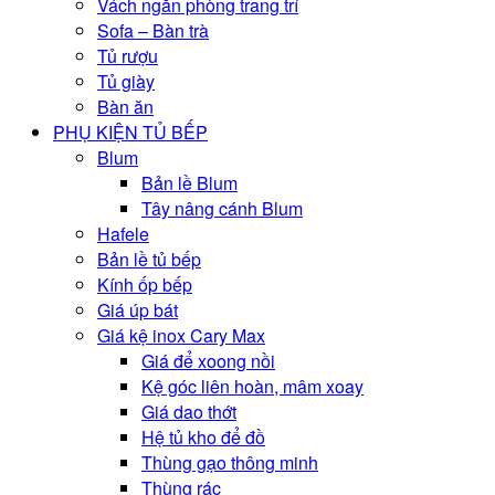
Vách ngăn phòng trang trí
Sofa – Bàn trà
Tủ rượu
Tủ giày
Bàn ăn
PHỤ KIỆN TỦ BẾP
Blum
Bản lề Blum
Tây nâng cánh Blum
Hafele
Bản lề tủ bếp
Kính ốp bếp
Giá úp bát
Giá kệ inox Cary Max
Giá để xoong nồi
Kệ góc liên hoàn, mâm xoay
Giá dao thớt
Hệ tủ kho để đồ
Thùng gạo thông minh
Thùng rác