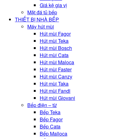
Giá kệ gia vị
Mặt đá tủ bếp
THIẾT BỊ NHÀ BẾP
Máy hút mùi
Hút mùi Fagor
Hút mùi Teka
Hút mùi Bosch
Hút mùi Cata
Hút mùi Maloca
Hút mùi Faster
Hút mùi Canzy
Hút mùi Taka
Hút mùi Fandi
Hút mùi Giovani
Bếp điện – từ
Bếp Teka
Bếp Fagor
Bếp Cata
Bếp Malloca