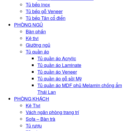
Tủ bếp inox
Tủ bếp gỗ Veneer
Tủ bếp Tân cổ điển
PHÒNG NGỦ
Bàn phấn
Kệ tivi
Giường ngủ
Tủ quần áo
Tủ quần áo Acrylic
Tủ quần áo Laminate
Tủ quần áo Veneer
Tủ quần áo gỗ sồi Mỹ
Tủ quần áo MDF phủ Melamin chống ẩm
Thái Lan
PHÒNG KHÁCH
Kệ Tivi
Vách ngăn phòng trang trí
Sofa – Bàn trà
Tủ rượu