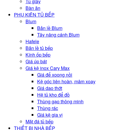
Tủ giày
Bàn ăn
PHỤ KIỆN TỦ BẾP
Blum
Bản lề Blum
Tây nâng cánh Blum
Hafele
Bản lề tủ bếp
Kính ốp bếp
Giá úp bát
Giá kệ inox Cary Max
Giá để xoong nồi
Kệ góc liên hoàn, mâm xoay
Giá dao thớt
Hệ tủ kho để đồ
Thùng gạo thông minh
Thùng rác
Giá kệ gia vị
Mặt đá tủ bếp
THIẾT BỊ NHÀ BẾP