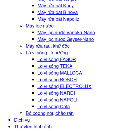
Máy rửa bát Kucy
Máy rửa bát Binova
Máy rửa bát Napoliz
Máy lọc nước
Máy lọc nước Vanoka-Nano
Máy lọc nước Geyser-Nano
Máy rửa rau, khử độc
Lò vi sóng, lò nướng
Lò vi sóng FAGOR
Lò vi sóng TEKA
Lò vi sóng MALLOCA
Lò vi sóng BOSCH
Lò vi sóng ELECTROLUX
Lò vi sóng NARDI
Lò vi sóng NAPOLI
Lò vi sóng Cata
Bộ xoong nồi, chảo rán
Dịch vụ
Thư viện hình ảnh