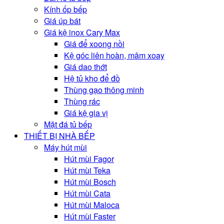
Kính ốp bếp
Giá úp bát
Giá kệ inox Cary Max
Giá để xoong nồi
Kệ góc liên hoàn, mâm xoay
Giá dao thớt
Hệ tủ kho để đồ
Thùng gạo thông minh
Thùng rác
Giá kệ gia vị
Mặt đá tủ bếp
THIẾT BỊ NHÀ BẾP
Máy hút mùi
Hút mùi Fagor
Hút mùi Teka
Hút mùi Bosch
Hút mùi Cata
Hút mùi Maloca
Hút mùi Faster