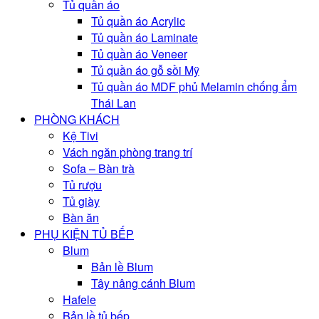
Tủ quần áo
Tủ quần áo Acrylic
Tủ quần áo Laminate
Tủ quần áo Veneer
Tủ quần áo gỗ sồi Mỹ
Tủ quần áo MDF phủ Melamin chống ẩm
Thái Lan
PHÒNG KHÁCH
Kệ Tivi
Vách ngăn phòng trang trí
Sofa – Bàn trà
Tủ rượu
Tủ giày
Bàn ăn
PHỤ KIỆN TỦ BẾP
Blum
Bản lề Blum
Tây nâng cánh Blum
Hafele
Bản lề tủ bếp