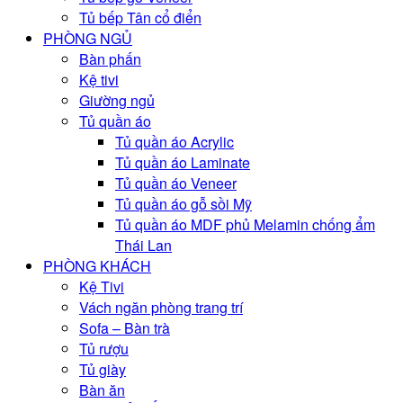
Tủ bếp Tân cổ điển
PHÒNG NGỦ
Bàn phấn
Kệ tivi
Giường ngủ
Tủ quần áo
Tủ quần áo Acrylic
Tủ quần áo Laminate
Tủ quần áo Veneer
Tủ quần áo gỗ sồi Mỹ
Tủ quần áo MDF phủ Melamin chống ẩm
Thái Lan
PHÒNG KHÁCH
Kệ Tivi
Vách ngăn phòng trang trí
Sofa – Bàn trà
Tủ rượu
Tủ giày
Bàn ăn