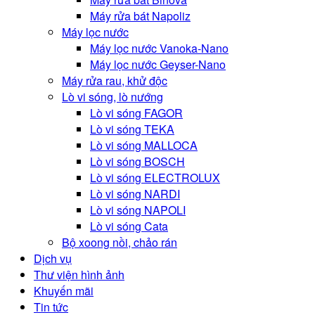
Máy rửa bát Napoliz
Máy lọc nước
Máy lọc nước Vanoka-Nano
Máy lọc nước Geyser-Nano
Máy rửa rau, khử độc
Lò vi sóng, lò nướng
Lò vi sóng FAGOR
Lò vi sóng TEKA
Lò vi sóng MALLOCA
Lò vi sóng BOSCH
Lò vi sóng ELECTROLUX
Lò vi sóng NARDI
Lò vi sóng NAPOLI
Lò vi sóng Cata
Bộ xoong nồi, chảo rán
Dịch vụ
Thư viện hình ảnh
Khuyến mãi
Tin tức