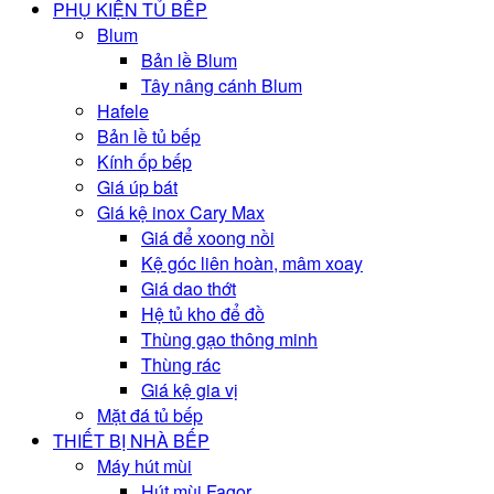
PHỤ KIỆN TỦ BẾP
Blum
Bản lề Blum
Tây nâng cánh Blum
Hafele
Bản lề tủ bếp
Kính ốp bếp
Giá úp bát
Giá kệ inox Cary Max
Giá để xoong nồi
Kệ góc liên hoàn, mâm xoay
Giá dao thớt
Hệ tủ kho để đồ
Thùng gạo thông minh
Thùng rác
Giá kệ gia vị
Mặt đá tủ bếp
THIẾT BỊ NHÀ BẾP
Máy hút mùi
Hút mùi Fagor