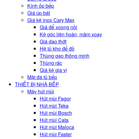
Kính ốp bếp
Giá úp bát
Giá kệ inox Cary Max
Giá để xoong nồi
Kệ góc liên hoàn, mâm xoay
Giá dao thớt
Hệ tủ kho để đồ
Thùng gạo thông minh
Thùng rác
Giá kệ gia vị
Mặt đá tủ bếp
THIẾT BỊ NHÀ BẾP
Máy hút mùi
Hút mùi Fagor
Hút mùi Teka
Hút mùi Bosch
Hút mùi Cata
Hút mùi Maloca
Hút mùi Faster