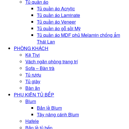
Tủ quần áo
Tủ quần áo Acrylic
Tủ quần áo Laminate
Tủ quần áo Veneer
Tủ quần áo gỗ sồi Mỹ
Tủ quần áo MDF phủ Melamin chống ẩm
Thái Lan
PHÒNG KHÁCH
Kệ Tivi
Vách ngăn phòng trang trí
Sofa – Bàn trà
Tủ rượu
Tủ giày
Bàn ăn
PHỤ KIỆN TỦ BẾP
Blum
Bản lề Blum
Tây nâng cánh Blum
Hafele
Bản lề tủ bếp