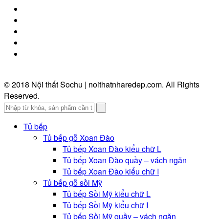
© 2018 Nội thất Sochu | noithatnharedep.com. All Rights
Reserved.
Tủ bếp
Tủ bếp gỗ Xoan Đào
Tủ bếp Xoan Đào kiểu chữ L
Tủ bếp Xoan Đào quầy – vách ngăn
Tủ bếp Xoan Đào kiểu chữ I
Tủ bếp gỗ sồi Mỹ
Tủ bếp Sồi Mỹ kiểu chữ L
Tủ bếp Sồi Mỹ kiểu chữ I
Tủ bếp Sồi Mỹ quầy – vách ngăn