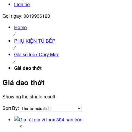
Liên hệ
Gọi ngay: 0819936123
Home
⁄
PHỤ KIỆN TỦ BẾP
⁄
Giá kệ inox Cary Max
⁄
Giá dao thớt
Giá dao thớt
Showing the single result
Sort By: