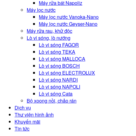
Máy rửa bát Napoliz
Máy lọc nước
Máy lọc nước Vanoka-Nano
Máy lọc nước Geyser-Nano
Máy rửa rau, khử độc
Lò vi sóng, lò nướng
Lò vi sóng FAGOR
Lò vi sóng TEKA
Lò vi sóng MALLOCA
Lò vi sóng BOSCH
Lò vi sóng ELECTROLUX
Lò vi sóng NARDI
Lò vi sóng NAPOLI
Lò vi sóng Cata
Bộ xoong nồi, chảo rán
Dịch vụ
Thư viện hình ảnh
Khuyến mãi
Tin tức