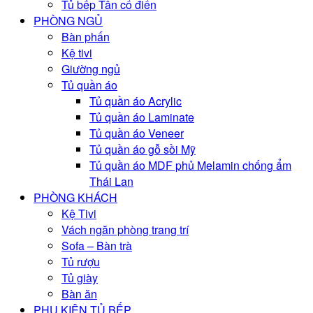
Tủ bếp Tân cổ điển
PHÒNG NGỦ
Bàn phấn
Kệ tivi
Giường ngủ
Tủ quần áo
Tủ quần áo Acrylic
Tủ quần áo Laminate
Tủ quần áo Veneer
Tủ quần áo gỗ sồi Mỹ
Tủ quần áo MDF phủ Melamin chống ẩm
Thái Lan
PHÒNG KHÁCH
Kệ Tivi
Vách ngăn phòng trang trí
Sofa – Bàn trà
Tủ rượu
Tủ giày
Bàn ăn
PHỤ KIỆN TỦ BẾP