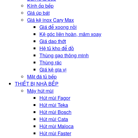
Kính ốp bếp
Giá úp bát
Giá kệ inox Cary Max
Giá để xoong nồi
Kệ góc liên hoàn, mâm xoay
Giá dao thớt
Hệ tủ kho để đồ
Thùng gạo thông minh
Thùng rác
Giá kệ gia vị
Mặt đá tủ bếp
THIẾT BỊ NHÀ BẾP
Máy hút mùi
Hút mùi Fagor
Hút mùi Teka
Hút mùi Bosch
Hút mùi Cata
Hút mùi Maloca
Hút mùi Faster