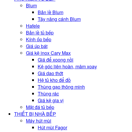
Blum
Bản lề Blum
Tây nâng cánh Blum
Hafele
Bản lề tủ bếp
Kính ốp bếp
Giá úp bát
Giá kệ inox Cary Max
Giá để xoong nồi
Kệ góc liên hoàn, mâm xoay
Giá dao thớt
Hệ tủ kho để đồ
Thùng gạo thông minh
Thùng rác
Giá kệ gia vị
Mặt đá tủ bếp
THIẾT BỊ NHÀ BẾP
Máy hút mùi
Hút mùi Fagor