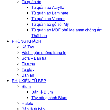
Tủ quần áo
Tủ quần áo Acrylic
Tủ quần áo Laminate
Tủ quần áo Veneer
Tủ quần áo gỗ sồi Mỹ
Tủ quần áo MDF phủ Melamin chống ẩm
Thái Lan
PHÒNG KHÁCH
Kệ Tivi
Vách ngăn phòng trang trí
Sofa – Bàn trà
Tủ rượu
Tủ giày
Bàn ăn
PHỤ KIỆN TỦ BẾP
Blum
Bản lề Blum
Tây nâng cánh Blum
Hafele
Bản lề tủ bếp