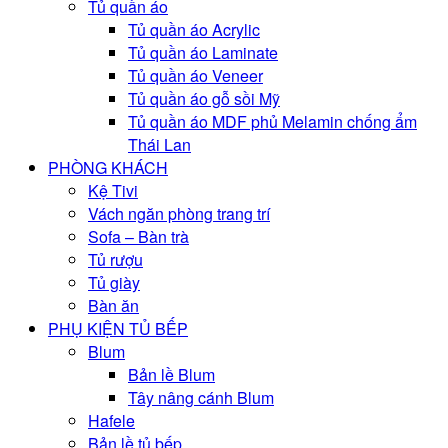
Tủ quần áo
Tủ quần áo Acrylic
Tủ quần áo Laminate
Tủ quần áo Veneer
Tủ quần áo gỗ sồi Mỹ
Tủ quần áo MDF phủ Melamin chống ẩm
Thái Lan
PHÒNG KHÁCH
Kệ Tivi
Vách ngăn phòng trang trí
Sofa – Bàn trà
Tủ rượu
Tủ giày
Bàn ăn
PHỤ KIỆN TỦ BẾP
Blum
Bản lề Blum
Tây nâng cánh Blum
Hafele
Bản lề tủ bếp