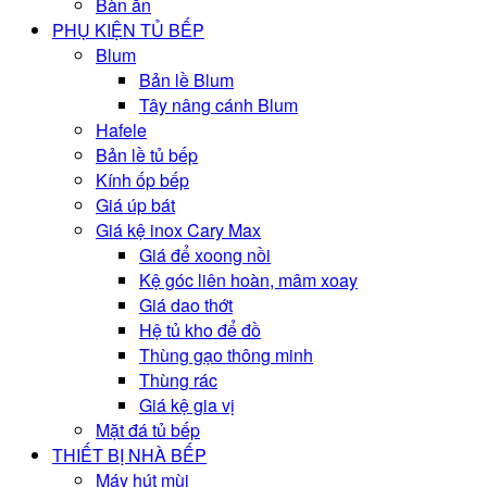
Bàn ăn
PHỤ KIỆN TỦ BẾP
Blum
Bản lề Blum
Tây nâng cánh Blum
Hafele
Bản lề tủ bếp
Kính ốp bếp
Giá úp bát
Giá kệ inox Cary Max
Giá để xoong nồi
Kệ góc liên hoàn, mâm xoay
Giá dao thớt
Hệ tủ kho để đồ
Thùng gạo thông minh
Thùng rác
Giá kệ gia vị
Mặt đá tủ bếp
THIẾT BỊ NHÀ BẾP
Máy hút mùi