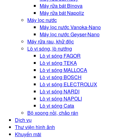
Máy rửa bát Binova
Máy rửa bát Napoliz
Máy lọc nước
Máy lọc nước Vanoka-Nano
Máy lọc nước Geyser-Nano
Máy rửa rau, khử độc
Lò vi sóng, lò nướng
Lò vi sóng FAGOR
Lò vi sóng TEKA
Lò vi sóng MALLOCA
Lò vi sóng BOSCH
Lò vi sóng ELECTROLUX
Lò vi sóng NARDI
Lò vi sóng NAPOLI
Lò vi sóng Cata
Bộ xoong nồi, chảo rán
Dịch vụ
Thư viện hình ảnh
Khuyến mãi