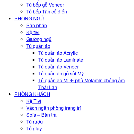
Tủ bếp gỗ Veneer
Tủ bếp Tân cổ điển
PHÒNG NGỦ
Bàn phấn
Kệ tivi
Giường ngủ
Tủ quần áo
Tủ quần áo Acrylic
Tủ quần áo Laminate
Tủ quần áo Veneer
Tủ quần áo gỗ sồi Mỹ
Tủ quần áo MDF phủ Melamin chống ẩm
Thái Lan
PHÒNG KHÁCH
Kệ Tivi
Vách ngăn phòng trang trí
Sofa – Bàn trà
Tủ rượu
Tủ giày