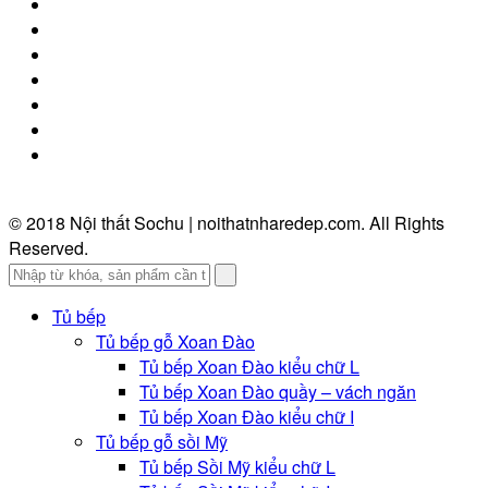
© 2018 Nội thất Sochu | noithatnharedep.com. All Rights
Reserved.
Tủ bếp
Tủ bếp gỗ Xoan Đào
Tủ bếp Xoan Đào kiểu chữ L
Tủ bếp Xoan Đào quầy – vách ngăn
Tủ bếp Xoan Đào kiểu chữ I
Tủ bếp gỗ sồi Mỹ
Tủ bếp Sồi Mỹ kiểu chữ L