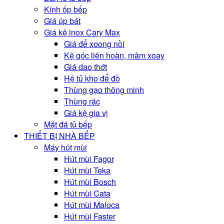
Kính ốp bếp
Giá úp bát
Giá kệ inox Cary Max
Giá để xoong nồi
Kệ góc liên hoàn, mâm xoay
Giá dao thớt
Hệ tủ kho để đồ
Thùng gạo thông minh
Thùng rác
Giá kệ gia vị
Mặt đá tủ bếp
THIẾT BỊ NHÀ BẾP
Máy hút mùi
Hút mùi Fagor
Hút mùi Teka
Hút mùi Bosch
Hút mùi Cata
Hút mùi Maloca
Hút mùi Faster