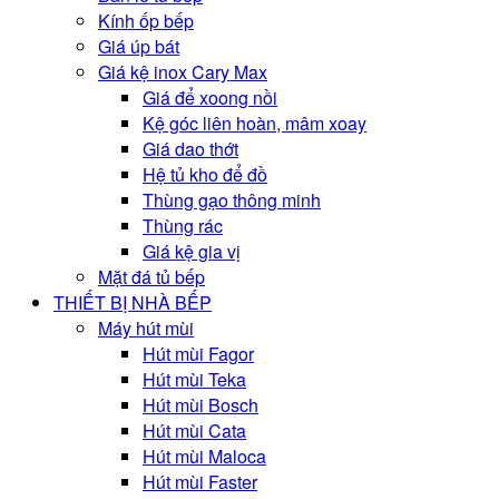
Kính ốp bếp
Giá úp bát
Giá kệ inox Cary Max
Giá để xoong nồi
Kệ góc liên hoàn, mâm xoay
Giá dao thớt
Hệ tủ kho để đồ
Thùng gạo thông minh
Thùng rác
Giá kệ gia vị
Mặt đá tủ bếp
THIẾT BỊ NHÀ BẾP
Máy hút mùi
Hút mùi Fagor
Hút mùi Teka
Hút mùi Bosch
Hút mùi Cata
Hút mùi Maloca
Hút mùi Faster