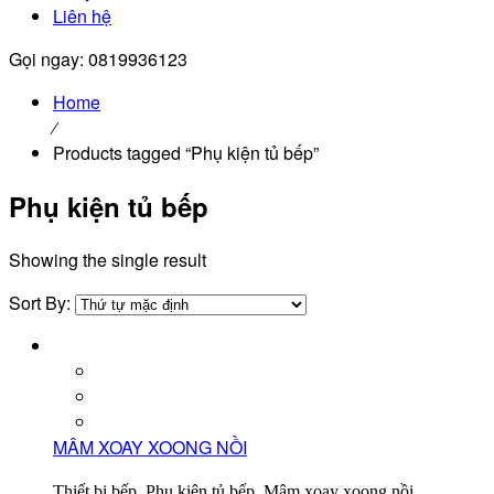
Liên hệ
Gọi ngay: 0819936123
Home
⁄
Products tagged “Phụ kiện tủ bếp”
Phụ kiện tủ bếp
Showing the single result
Sort By:
MÂM XOAY XOONG NỒI
Thiết bị bếp, Phụ kiện tủ bếp, Mâm xoay xoong nồi