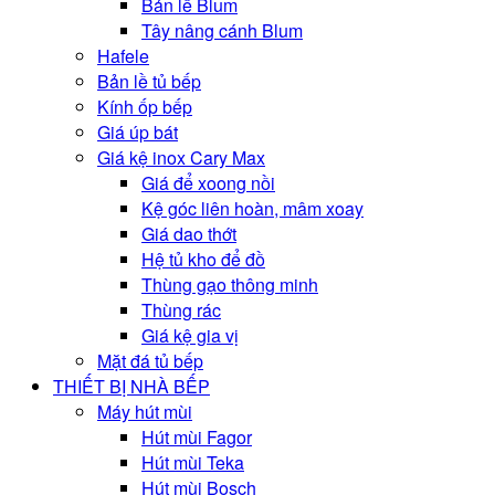
Bản lề Blum
Tây nâng cánh Blum
Hafele
Bản lề tủ bếp
Kính ốp bếp
Giá úp bát
Giá kệ inox Cary Max
Giá để xoong nồi
Kệ góc liên hoàn, mâm xoay
Giá dao thớt
Hệ tủ kho để đồ
Thùng gạo thông minh
Thùng rác
Giá kệ gia vị
Mặt đá tủ bếp
THIẾT BỊ NHÀ BẾP
Máy hút mùi
Hút mùi Fagor
Hút mùi Teka
Hút mùi Bosch