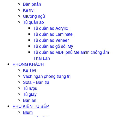
Bàn phấn
Kệ tivi
Giường ngủ
Tủ quần áo
Tủ quần áo Acrylic
Tủ quần áo Laminate
Tủ quần áo Veneer
Tủ quần áo gỗ sồi Mỹ
Tủ quần áo MDF phủ Melamin chống ẩm
Thái Lan
PHÒNG KHÁCH
Kệ Tivi
Vách ngăn phòng trang trí
Sofa – Bàn trà
Tủ rượu
Tủ giày
Bàn ăn
PHỤ KIỆN TỦ BẾP
Blum