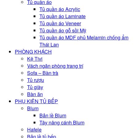
Tủ quần áo
Tủ quần áo Acrylic
Tủ quần áo Laminate
Tủ quần áo Veneer
Tủ quần áo gỗ sồi Mỹ
Tủ quần áo MDF phủ Melamin chống ẩm
Thái Lan
PHÒNG KHÁCH
Kệ Tivi
Vách ngăn phòng trang trí
Sofa – Bàn trà
Tủ rượu
Tủ giày
Bàn ăn
PHỤ KIỆN TỦ BẾP
Blum
Bản lề Blum
Tây nâng cánh Blum
Hafele
Bản lề tủ bếp